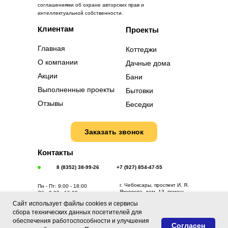
соглашениями об охране авторских прав и
интеллектуальной собственности.
Клиентам
Проекты
Главная
Коттеджи
О компании
Дачные дома
Акции
Бани
Выполненные проекты
Бытовки
Отзывы
Беседки
Заказать звонок
Контакты
8 (8352) 38-99-26
+7 (927) 854-47-55
г. Чебоксары, проспект И. Я.
Пн - Пт: 9:00 - 18:00
Яковлева, дом. 13, помещ.
Сб.: 9:00 - 16:00
168
Сайт использует файлы cookies и сервисы
(с левого торца здания)
сбора технических данных посетителей для
Мы в соц.
обеспечения работоспособности и улучшения
Согласен