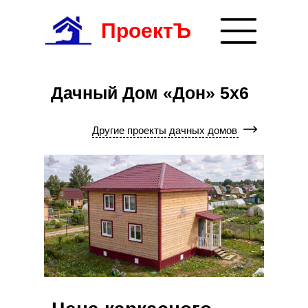
ПроектЪ
Дачный Дом «Дон» 5x6
Другие проекты дачных домов
8 (8352) 38-99-26
+7 (927) 854-47-
пн - пт: 9:00 до 18:00
проспект И. Яковлева д. 
55
сб.: 9:00 до 16:00
(с левого торца здания)
Производство и строительство
домов
по каркасно-щитовой технологии
Получить консультацию