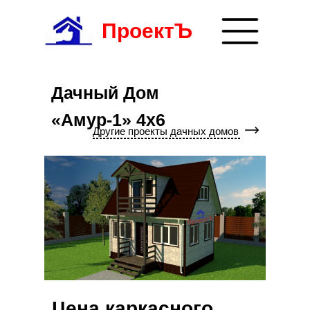
ПроектЪ
Дачный Дом
«Амур-1» 4x6
Другие проекты дачных домов
8 (8352) 38-99-26
+7 (927) 854-47-
пн - пт: 9:00 до 18:00
проспект И. Яковлева д. 
55
сб.: 9:00 до 16:00
(с левого торца здания)
Производство и строительство
домов
по каркасно-щитовой технологии
Получить консультацию
Цена каркасного