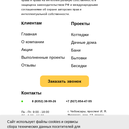
права и права на интеллектуальную собственность и
защищена законодательством РФ и международными
соглашениями об охране авторских прав и
интеллектуальной собственности.
Клиентам
Проекты
Главная
Коттеджи
О компании
Дачные дома
Акции
Бани
Выполненные проекты
Бытовки
Отзывы
Беседки
Заказать звонок
Контакты
8 (8352) 38-99-26
+7 (927) 854-47-55
г. Чебоксары, проспект И. Я.
Пн - Пт: 9:00 - 18:00
Яковлева, дом. 13, помещ.
Сб.: 9:00 - 16:00
168
Сайт использует файлы cookies и сервисы
(с левого торца здания)
сбора технических данных посетителей для