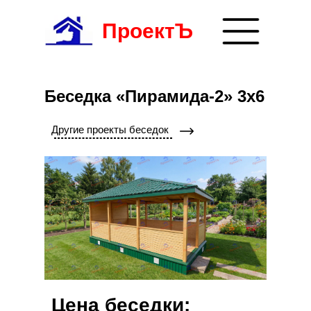
ПроектЪ
Беседка «Пирамида-2» 3x6
Другие проекты беседок
8 (8352) 38-99-26
+7 (927) 854-47-
пн - пт: 9:00 до 18:00
проспект И. Яковлева д. 
55
сб.: 9:00 до 16:00
(с левого торца здания)
Производство и строительство
домов
по каркасно-щитовой технологии
Получить консультацию
Цена беседки: