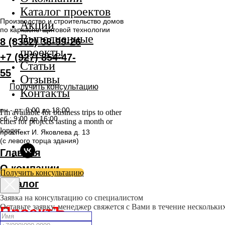
Каталог проектов
Производство и строительство домов
Акции
по каркасно-щитовой технологии
Выполненные
8 (8352) 38-99-26
проекты
+7 (927) 854-47-
Статьи
55
Отзывы
Получить консультацию
Контакты
пн - пт: 9:00 до 18:00
I'm available for business trips to other
сб.: 9:00 до 16:00
cities for projects lasting a month or
longer.
проспект И. Яковлева д. 13
(с левого торца здания)
Главная
О компании
Получить консультацию
Каталог
Заявка на консультацию со специалистом
Оставьте заявку, менеджер свяжется с Вами в течение нескольк
ПроектЪ