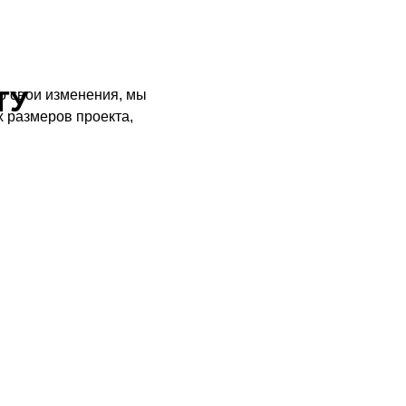
ТУ
го свои изменения, мы
 размеров проекта,